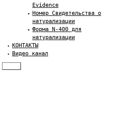
Evidence
Номер Свидетельства о
натурализации
Форма N-400 для
натурализации
КОНТАКТЫ
Видео канал
Меню
Отзывы
Услуги по визам в США
Студенческая виза в США
Оплатить SEVIS
Семейная иммиграция
Получение туристической визы