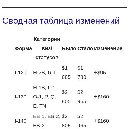
Сводная таблица изменений
Категории
Форма
виз/
Было
Стало
Изменение
статусов
$1
$1
I-129
H-2B, R-1
+$95
685
780
H-1B, L-1,
$2
$2
I-129
O-1, P, Q,
+$160
805
965
E, TN
EB-1, EB-2,
$2
$2
I-140
+$160
EB-3
805
965