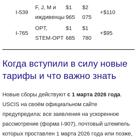
F, J, M и
$1
$2
I-539
+$110
иждивенцы
965
075
OPT,
$1
$1
I-765
+$95
STEM-OPT
685
780
Когда вступили в силу новые
тарифы и что важно знать
Новые сборы действуют
с 1 марта 2026 года
.
USCIS на своём официальном сайте
предупредила: все заявления на ускоренное
рассмотрение (форма I-907), почтовый штемпель
которых проставлен 1 марта 2026 года или позже,