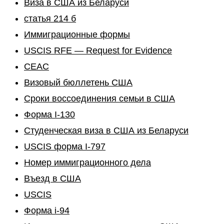
Виза в США из Беларуси
статья 214 б
Иммиграционные формы
USCIS RFE — Request for Evidence
CEAC
Визовый бюллетень США
Сроки воссоединения семьи в США
Форма I-130
Студенческая виза в США из Беларуси
USCIS форма I-797
Номер иммиграционного дела
Въезд в США
USCIS
Форма i-94