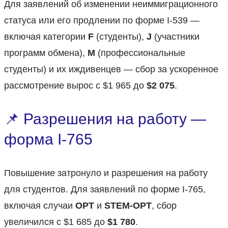
Для заявлений об изменении неиммиграционного
статуса или его продлении по форме I-539 —
включая категории
F
(студенты),
J
(участники
программ обмена),
M
(профессиональные
студенты) и их иждивенцев — сбор за ускоренное
рассмотрение вырос с $1 965 до
$2 075
.
📌 Разрешения на работу —
форма I-765
Повышение затронуло и разрешения на работу
для студентов. Для заявлений по форме I-765,
включая случаи
OPT
и
STEM-OPT
, сбор
увеличился с $1 685 до
$1 780
.