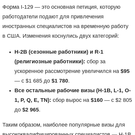
Форма I-129 — это основная петиция, которую
работодатели подают для привлечения
иностранных специалистов на временную работу
в США. Изменения коснулись двух категорий:
H-2B (сезонные работники) и R-1
(религиозные работники):
сбор за
ускоренное рассмотрение увеличился на
$95
— с $1 685 до
$1 780
.
Все остальные рабочие визы (H-1B, L-1, O-
1, P, Q, E, TN):
сбор вырос на
$160
— с $2 805
до
$2 965
.
Таким образом, наиболее популярные визы для
высококвалифицированных специалистов — H-1B