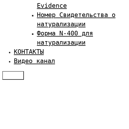
Evidence
Номер Свидетельства о
натурализации
Форма N-400 для
натурализации
КОНТАКТЫ
Видео канал
Меню
Отзывы
Услуги по визам в США
Студенческая виза в США
Оплатить SEVIS
Семейная иммиграция
Получение туристической визы