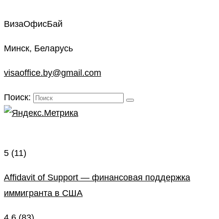
ВизаОфисБай
Минск, Беларусь
visaoffice.by@gmail.com
Поиск:
5
(11)
Affidavit of Support — финансовая поддержка
иммигранта в США
4.6
(83)