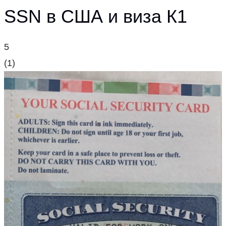
SSN в США и виза К1
5
(
1
)