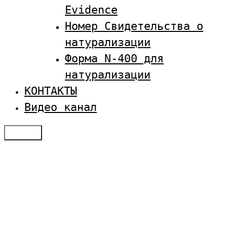
Evidence
Номер Свидетельства о
натурализации
Форма N-400 для
натурализации
КОНТАКТЫ
Видео канал
Меню
Отзывы
Услуги по визам в США
Студенческая виза в США
Оплатить SEVIS
Семейная иммиграция
Получение туристической визы