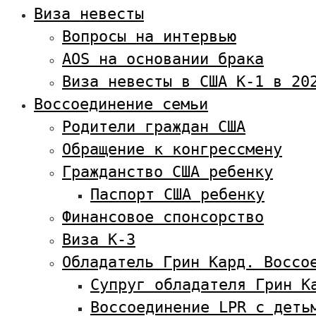
Виза невесты
Вопросы на интервью
AOS на основании брака
Виза невесты в США К-1 в 20
Воссоединение семьи
Родители граждан США
Обращение к конгрессмену
Гражданство США ребенку
Паспорт США ребенку
Финансовое спонсорство
Виза К-3
Обладатель Грин Кард. Воссо
Супруг обладателя Грин К
Воссоединение LPR с деть