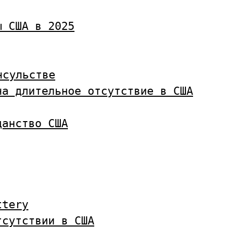
ы США в 2025
нсульстве
на длительное отсутствие в США
данство США
ttery
тсутствии в США