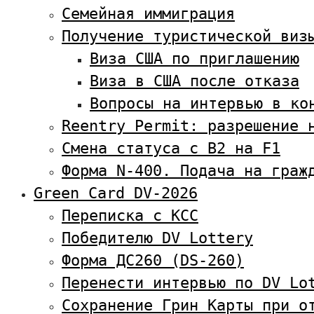
Семейная иммиграция
Получение туристической виз
Виза США по приглашению
Виза в США после отказа
Вопросы на интервью в ко
Reentry Permit: разрешение 
Смена статуса с В2 на F1
Форма N-400. Подача на граж
Green Card DV-2026
Переписка с KCC
Победителю DV Lottery
Форма ДС260 (DS-260)
Перенести интервью по DV Lo
Сохранение Грин Карты при о