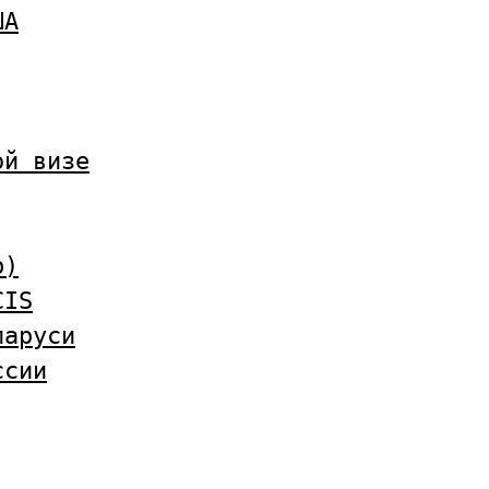
ША
ой визе
b)
CIS
ларуси
ссии