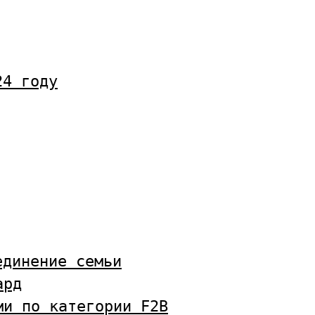
24 году
единение семьи
ард
ми по категории F2B