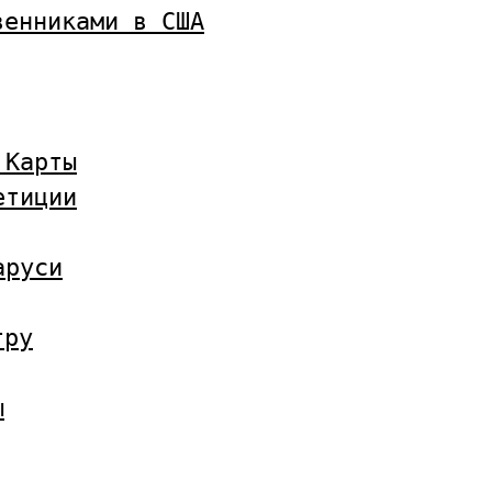
венниками в США
 Карты
етиции
аруси
тру
ы