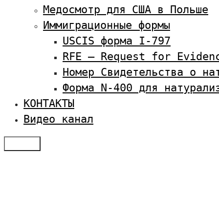
Медосмотр для США в Польше
Иммиграционные формы
USCIS форма I-797
RFE — Request for Eviden
Номер Свидетельства о на
Форма N-400 для натурали
КОНТАКТЫ
Видео канал
Меню
Отзывы
Услуги по визам в США
Студенческая виза в США
Оплатить SEVIS
Семейная иммиграция