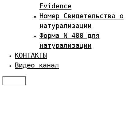
Evidence
Номер Свидетельства о
натурализации
Форма N-400 для
натурализации
КОНТАКТЫ
Видео канал
Меню
Отзывы
Услуги по визам в США
Студенческая виза в США
Оплатить SEVIS
Семейная иммиграция
Получение туристической визы