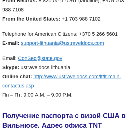
From Belarus:
8 820 0011 0261 (landline); +375 703
988 7108
From the United States:
+1 703 988 7102
Telephone for American Citizens: +370 5 266 5601
E-mail:
support-lithuania@ustraveldocs.com
Email:
ConSec@state.gov
Skype:
ustraveldocs-lithuania
Online chat:
http://www.ustraveldocs.com/lt/lt-main-
contactus.asp
Пн – Пт: 9:00 A.M. – 9:00 P.M.
Получение паспорта с визой США в
Вильнюсе. Адрес офиса TNT