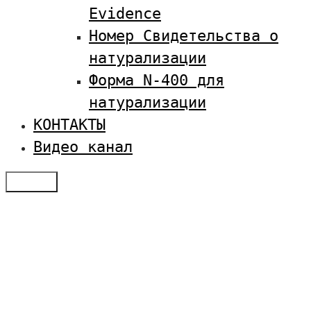
Evidence
Номер Свидетельства о
натурализации
Форма N-400 для
натурализации
КОНТАКТЫ
Видео канал
Меню
Отзывы
Услуги по визам в США
Студенческая виза в США
Оплатить SEVIS
Семейная иммиграция
Получение туристической визы