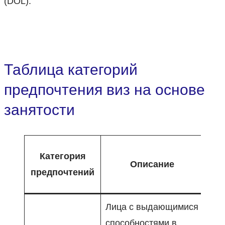
(DOL).
Таблица категорий
предпочтения виз на основе
занятости
Тр
Категория
Описание
сер
предпочтений
Лица с выдающимися
способностями в