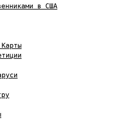
венниками в США
 Карты
етиции
аруси
тру
ы