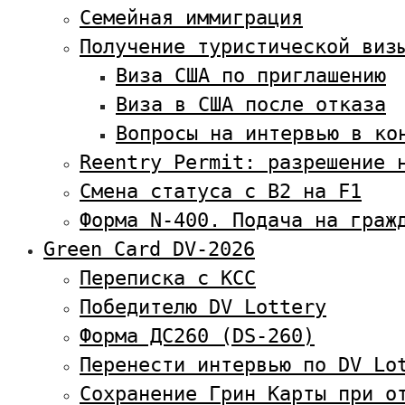
Семейная иммиграция
Получение туристической виз
Виза США по приглашению
Виза в США после отказа
Вопросы на интервью в ко
Reentry Permit: разрешение 
Смена статуса с В2 на F1
Форма N-400. Подача на граж
Green Card DV-2026
Переписка с KCC
Победителю DV Lottery
Форма ДС260 (DS-260)
Перенести интервью по DV Lo
Сохранение Грин Карты при о