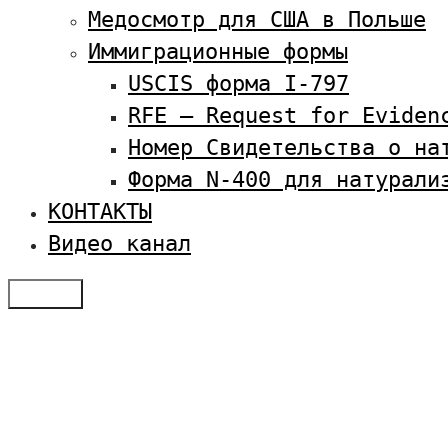
Медосмотр для США в Польше
Иммиграционные формы
USCIS форма I-797
RFE — Request for Eviden
Номер Свидетельства о на
Форма N-400 для натурали
КОНТАКТЫ
Видео канал
Меню
Отзывы
Услуги по визам в США
Студенческая виза в США
Оплатить SEVIS
Семейная иммиграция