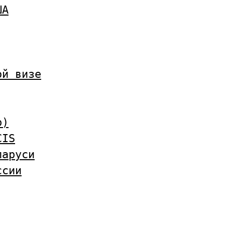
ША
ой визе
b)
CIS
ларуси
ссии