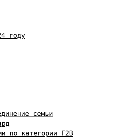
24 году
единение семьи
ард
ми по категории F2B