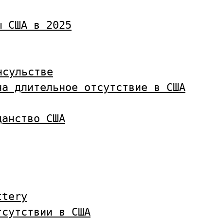
ы США в 2025
нсульстве
на длительное отсутствие в США
данство США
ttery
тсутствии в США