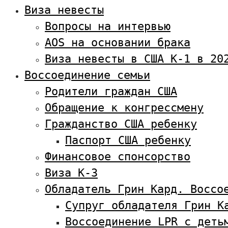
Виза невесты
Вопросы на интервью
AOS на основании брака
Виза невесты в США К-1 в 20
Воссоединение семьи
Родители граждан США
Обращение к конгрессмену
Гражданство США ребенку
Паспорт США ребенку
Финансовое спонсорство
Виза К-3
Обладатель Грин Кард. Воссо
Супруг обладателя Грин К
Воссоединение LPR с деть