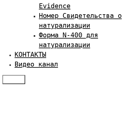
Evidence
Номер Свидетельства о
натурализации
Форма N-400 для
натурализации
КОНТАКТЫ
Видео канал
Меню
Отзывы
Услуги по визам в США
Студенческая виза в США
Оплатить SEVIS
Семейная иммиграция
Получение туристической визы