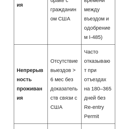
браке с
времени
ия
гражданин
между
ом США
въездом и
одобрение
м I-485)
Часто
Отсутствие
отказываю
Непрерыв
выездов >
т при
ность
6 мес без
отъездах
проживан
доказатель
на 180–365
ия
ств связи с
дней без
США
Re-entry
Permit