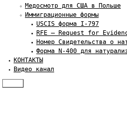
Медосмотр для США в Польше
Иммиграционные формы
USCIS форма I-797
RFE — Request for Eviden
Номер Свидетельства о на
Форма N-400 для натурали
КОНТАКТЫ
Видео канал
Меню
Отзывы
Услуги по визам в США
Студенческая виза в США
Оплатить SEVIS
Семейная иммиграция