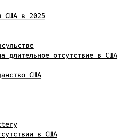
ы США в 2025
нсульстве
на длительное отсутствие в США
данство США
ttery
тсутствии в США