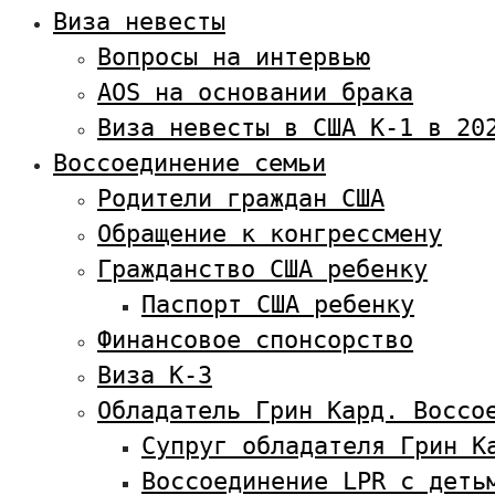
Виза невесты
Вопросы на интервью
AOS на основании брака
Виза невесты в США К-1 в 20
Воссоединение семьи
Родители граждан США
Обращение к конгрессмену
Гражданство США ребенку
Паспорт США ребенку
Финансовое спонсорство
Виза К-3
Обладатель Грин Кард. Воссо
Супруг обладателя Грин К
Воссоединение LPR с деть