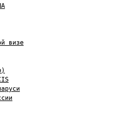
ША
ой визе
b)
CIS
ларуси
ссии