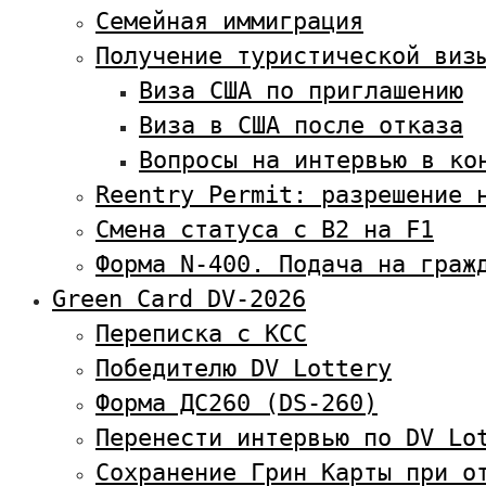
Семейная иммиграция
Получение туристической виз
Виза США по приглашению
Виза в США после отказа
Вопросы на интервью в ко
Reentry Permit: разрешение 
Смена статуса с В2 на F1
Форма N-400. Подача на граж
Green Card DV-2026
Переписка с KCC
Победителю DV Lottery
Форма ДС260 (DS-260)
Перенести интервью по DV Lo
Сохранение Грин Карты при о