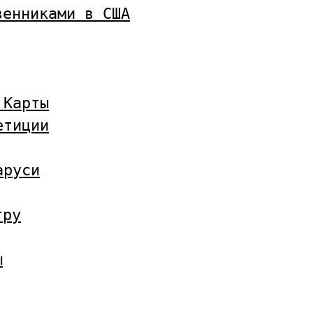
венниками в США
 Карты
етиции
аруси
тру
ы