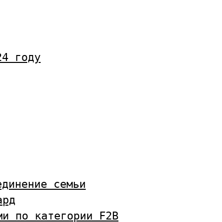
24 году
единение семьи
ард
ми по категории F2B