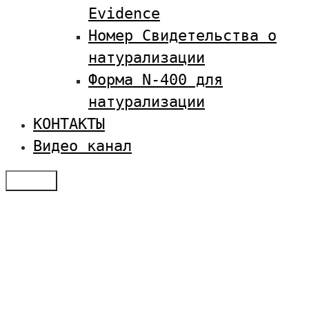
Evidence
Номер Свидетельства о
натурализации
Форма N-400 для
натурализации
КОНТАКТЫ
Видео канал
Меню
Отзывы
Услуги по визам в США
Студенческая виза в США
Оплатить SEVIS
Семейная иммиграция
Получение туристической визы