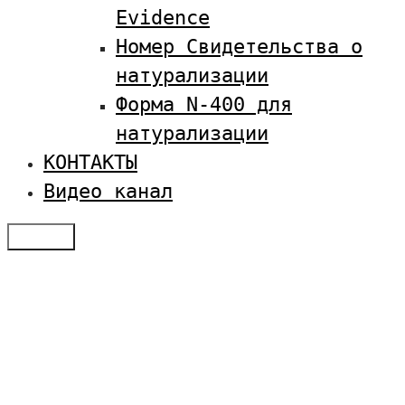
Evidence
Номер Свидетельства о
натурализации
Форма N-400 для
натурализации
КОНТАКТЫ
Видео канал
Меню
Отзывы
Услуги по визам в США
Студенческая виза в США
Оплатить SEVIS
Семейная иммиграция
Получение туристической визы