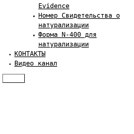
Evidence
Номер Свидетельства о
натурализации
Форма N-400 для
натурализации
КОНТАКТЫ
Видео канал
Меню
Отзывы
Услуги по визам в США
Студенческая виза в США
Оплатить SEVIS
Семейная иммиграция
Получение туристической визы